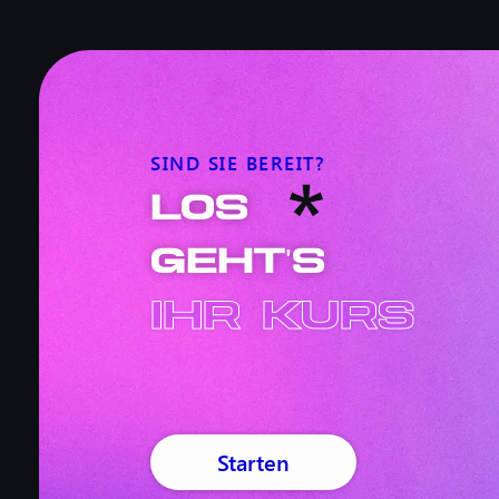
SIND SIE BEREIT?
Los
'
geht
s
Ihr Kurs
Starten