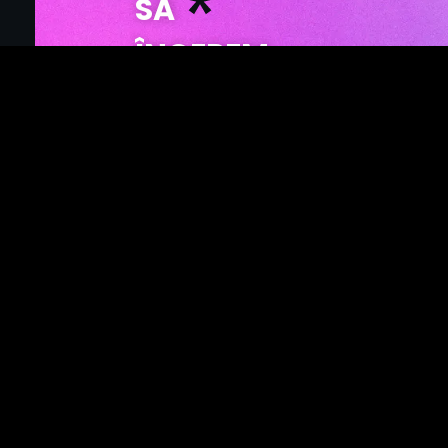
SĂ
ÎNCEPEM
CURSUL TĂU
Începe