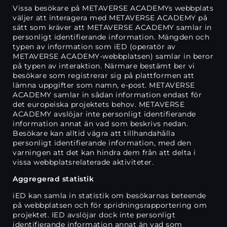
Vissa besökare på METAVERSE ACADEMYs webbplats
väljer att interagera med METAVERSE ACADEMY på
sätt som kräver att METAVERSE ACADEMY samlar in
personligt identifierande information. Mängden och
typen av information som iED (operatör av
METAVERSE ACADEMY-webbplatsen) samlar in beror
på typen av interaktion. Närmare bestämt ber vi
besökare som registrerar sig på plattformen att
lämna uppgifter som namn, e-post. METAVERSE
ACADEMY samlar in sådan information endast för
det europeiska projektets behov. METAVERSE
ACADEMY avslöjar inte personligt identifierande
information annat än vad som beskrivs nedan.
Besökare kan alltid vägra att tillhandahålla
personligt identifierande information, med den
varningen att det kan hindra dem från att delta i
vissa webbplatsrelaterade aktiviteter.
Aggregerad statistik
iED kan samla in statistik om besökarnas beteende
på webbplatsen och för spridningsrapportering om
projektet. IED avslöjar dock inte personligt
identifierande information annat än vad som